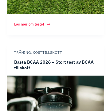
Bästa
Läs mer om testet
kreatinet
2026
–
Test
TRÄNING
,
KOSTTILLSKOTT
av
kreatin
Bästa BCAA 2026 – Stort test av BCAA
monohydrat
tillskott