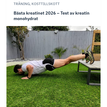
TRÄNING
,
KOSTTILLSKOTT
bästa
probiotika
Bästa kreatinet 2026 – Test av kreatin
tillskotten
monohydrat