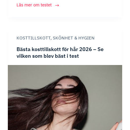
Bästa
Läs mer om testet
Johannesört
2026
–
Stort
KOSTTILLSKOTT
,
SKÖNHET & HYGIEN
test
av
Bästa kosttillskott för hår 2026 – Se
Johannesört
vilken som blev bäst i test