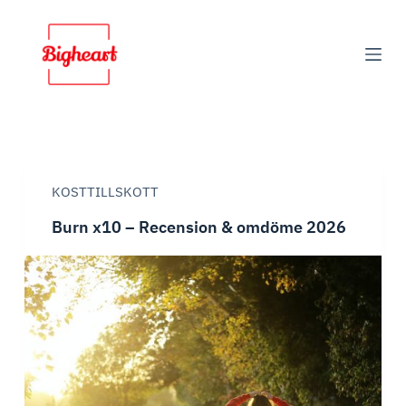
S
k
i
p
t
o
c
KOSTTILLSKOTT
o
Burn x10 – Recension & omdöme 2026
n
t
e
n
t