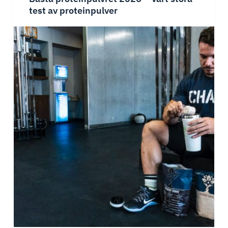
BCAA
test av proteinpulver
tillskott