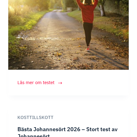
Burn
Läs mer om testet
x10
–
Recension
&
KOSTTILLSKOTT
omdöme
2026
Bästa Johannesört 2026 – Stort test av
Johannesört