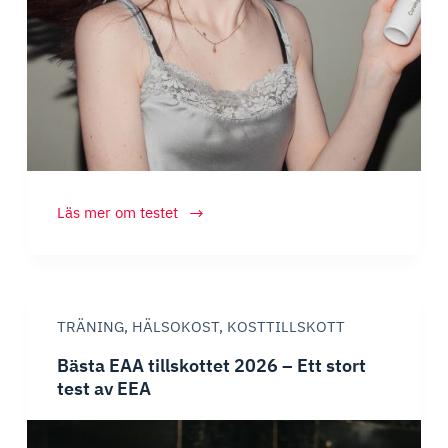
Bästa
Läs mer om testet
kosttillskott
för
hår
2026
TRÄNING
,
HÄLSOKOST
,
KOSTTILLSKOTT
–
Se
Bästa EAA tillskottet 2026 – Ett stort
vilken
test av EEA
som
blev