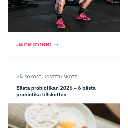
Bästa
Läs mer om testet
kosttillskottet
för
muskelökning
2026
HÄLSOKOST
,
KOSTTILLSKOTT
Bästa probiotikan 2026 – 6 bästa
probiotika tillskotten