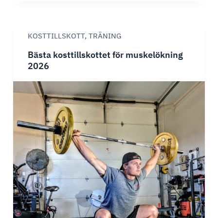
tillskottet
2026
–
KOSTTILLSKOTT
,
TRÄNING
Ett
stort
Bästa kosttillskottet för muskelökning
test
2026
av
EEA